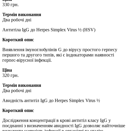
330 грн.
Термін виконання
Два робочі дні
Антитіла IgG до Herpes Simplex Virus ½ (HSV)
Короткий опис
Виявлення імуноглобулінів G до вірусу простого герпесу
першого та другого типів, які є індикаторами наявності
герпес-вірусної інфекції.
Ціна
320 грн.
Термін виконання
Два робочі дні
Авидність антитіл IgG до Herpes Simplex Virus ½
Короткий опис
Дослідження концентрації в крові антитіл класу IgG у
поєднанні з визначенням авидності IgG дозволяє найточніше
визначити наявність інфекції в організмі та стадію