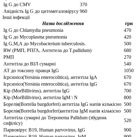
Ig G до CMV
370
Авідність Ig G до цитомегаловірусу
960
Інші інфекції
Назва дослідження
грн
Ig G до Chlamydia pneumonia
470
Ig G до Mycoplasma pneumonia
420
Ig G,М,А до Mycobacterium tuberculosis.
500
RW (РМП, РПГА, Антитела до T.pallidum)
680
РМП
270
Антитіла до ВІЛ сумарні
540
АТ до токсину правця IgG
1050
Ієрсиніоз(Yersinia enterocolitica), антитіла IgA
670
Ієрсиніоз(Yersinia enterocolitica), антитіла IgG
670
Кір (MorBillivirus), антитіла IgG
700
Кір (MorBillivirus), антитіла IgM \ N
800
Борелія(Borrelia burgdorferi) антитіла IgG напів кількісно
500
Борелія(Borrelia burgdorferi)антитіла IgМ напів кількісно
500
Антитіла сумарні до Treponema Рallidum (збудник
520
сифілісу)
Парвовірус В19, Human parvovirus, IgG
900
Парвовірус В19, Human parvovirus, IgМ
900