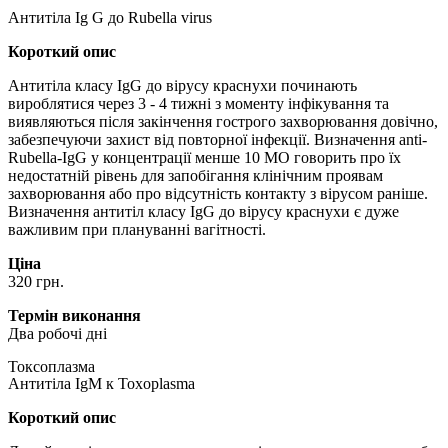
Антитіла Ig G до Rubella virus
Короткий опис
Антитіла класу IgG до вірусу краснухи починають
вироблятися через 3 - 4 тижні з моменту інфікування та
виявляються після закінчення гострого захворювання довічно,
забезпечуючи захист від повторної інфекції. Визначення аnti-
Rubella-IgG у концентрації менше 10 МО говорить про їх
недостатній рівень для запобігання клінічним проявам
захворювання або про відсутність контакту з вірусом раніше.
Визначення антитіл класу IgG до вірусу краснухи є дуже
важливим при плануванні вагітності.
Ціна
320 грн.
Термін виконання
Два робочі дні
Токсоплазма
Антитіла IgM к Toxoplasma
Короткий опис