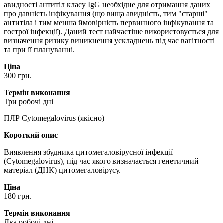
авидності антитіл класу IgG необхідне для отримання даних
про давність інфікування (що вища авидність, тим "старші"
антитіла і тим менша ймовірність первинного інфікування та
гострої інфекції). Даний тест найчастіше використовується для
визначення ризику виникнення ускладнень під час вагітності
та при її плануванні.
Ціна
300 грн.
Термін виконання
Три робочі дні
ПЛР Cytomegalovirus (якісно)
Короткий опис
Виявлення збудника цитомегаловірусної інфекції
(Cytomegalovirus), під час якого визначається генетичний
матеріал (ДНК) цитомегаловірусу.
Ціна
180 грн.
Термін виконання
Два робочі дні