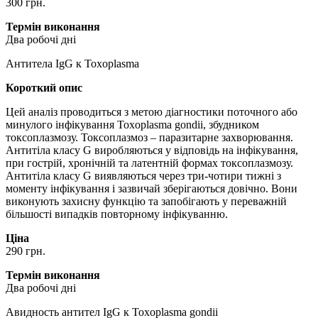
300 грн.
Термін виконання
Два робочі дні
Антитела IgG к Toxoplasma
Короткий опис
Цей аналіз проводиться з метою діагностики поточного або
минулого інфікування Toxoplasma gondii, збудником
токсоплазмозу. Токсоплазмоз – паразитарне захворювання.
Антитіла класу G виробляються у відповідь на інфікування,
при гострій, хронічній та латентній формах токсоплазмозу.
Антитіла класу G виявляються через три-чотири тижні з
моменту інфікування і зазвичай зберігаються довічно. Вони
виконують захисну функцію та запобігають у переважній
більшості випадків повторному інфікуванню.
Ціна
290 грн.
Термін виконання
Два робочі дні
Авидность антител IgG к Toxoplasma gondii