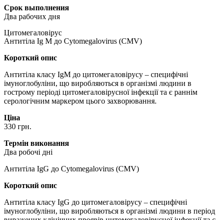
Срок выполнения
Два рабочих дня
Цитомегаловірус
Антитіла Ig M до Cytomegalovirus (CMV)
Короткий опис
Антитіла класу IgM до цитомегаловірусу – специфічні
імуноглобуліни, що виробляються в організмі людини в
гострому періоді цитомегаловірусної інфекції та є раннім
серологічним маркером цього захворювання.
Ціна
330 грн.
Термін виконання
Два робочі дні
Антитіла IgG до Cytomegalovirus (CMV)
Короткий опис
Антитіла класу IgG до цитомегаловірусу – специфічні
імуноглобуліни, що виробляються в організмі людини в період
виражених клінічних проявів цитомегаловірусної інфекції та є