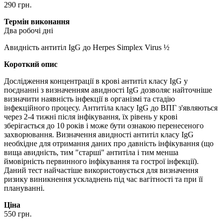
290 грн.
Термін виконання
Два робочі дні
Авидність антитіл IgG до Herpes Simplex Virus ½
Короткий опис
Дослідження концентрації в крові антитіл класу IgG у
поєднанні з визначенням авидності IgG дозволяє найточніше
визначити наявність інфекції в організмі та стадію
інфекційного процесу. Антитіла класу IgG до ВПГ з'являються
через 2-4 тижні після інфікування, їх рівень у крові
зберігається до 10 років і може бути ознакою перенесеного
захворювання. Визначення авидності антитіл класу IgG
необхідне для отримання даних про давність інфікування (що
вища авидність, тим "старші" антитіла і тим менша
ймовірність первинного інфікування та гострої інфекції).
Даний тест найчастіше використовується для визначення
ризику виникнення ускладнень під час вагітності та при її
плануванні.
Ціна
550 грн.