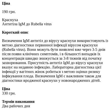
Ціна
190 грн.
Краснуха
Антитіла IgM до Rubella virus
Короткий опис
Визначення IgM антитіл до вірусу краснухи використовують із
метою діагностики первинної інфекції вірусом краснухи
(Rubella virus). Вони можуть бути виявлені вже через 3-5 днів
після появи клінічних симптомів, і в більшості випадків їх
концентрація швидко знижується за 3-8 тижнів від початку
захворювання. Присутність антитіл IgM до вірусу краснухи
вказує на недавню інфекцію. Лабораторна діагностика цієї
інфекції у вагітних жінок робиться з метою оцінки ризику
інфікування плода. Визначення IgM є важливим також для
діагностики вродженої краснухи у новонароджених дітей.
Ціна
330 грн.
Термін виконання
Два рабочих дня