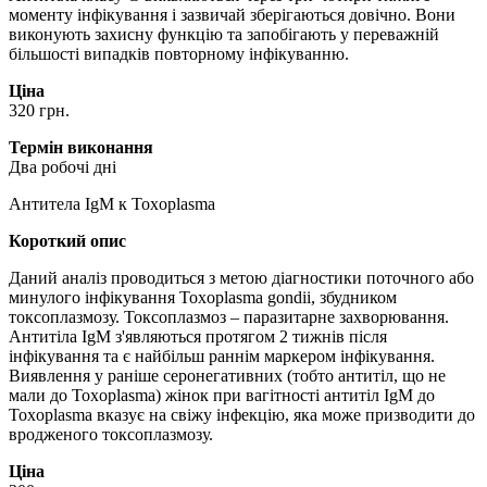
моменту інфікування і зазвичай зберігаються довічно. Вони
виконують захисну функцію та запобігають у переважній
більшості випадків повторному інфікуванню.
Ціна
320 грн.
Термін виконання
Два робочі дні
Антитела IgM к Toxoplasma
Короткий опис
Даний аналіз проводиться з метою діагностики поточного або
минулого інфікування Toxoplasma gondii, збудником
токсоплазмозу. Токсоплазмоз – паразитарне захворювання.
Антитіла IgM з'являються протягом 2 тижнів після
інфікування та є найбільш раннім маркером інфікування.
Виявлення у раніше серонегативних (тобто антитіл, що не
мали до Toxoplasma) жінок при вагітності антитіл IgM до
Toxoplasma вказує на свіжу інфекцію, яка може призводити до
вродженого токсоплазмозу.
Ціна