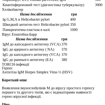
Квантифероновий тест (діагностика туберкульозу)
3900
Хелікобактер
Назва дослідження
грн
Ig G,М,А к Helicobacter pylori
400
Швидкий антиген-тест Helicobacter pylori
350
Панкреатична еластаза в калі
1000
Вірус Епштейна-Барр
Назва дослідження
грн
IgM до капсидного антигену (VCA)
370
IgG до ядерного антигену ( NA)
370
IgG до капсидного антигену (VCA)
370
IgG до раннього антигену (EA)
380
TORCH-інфекції
Герпес
Антитіла IgМ Herpes Simplex Virus ½ (HSV)
Короткий опис
Виявлення імуноглобулінів M до вірусу простого герпесу
першого та другого типів, які є індикаторами наявності
герпес-вірусної інфекції.
Ціна