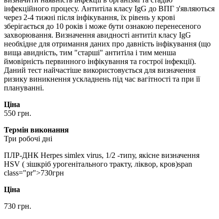
інфекційного процесу. Антитіла класу IgG до ВПГ з'являються
через 2-4 тижні після інфікування, їх рівень у крові
зберігається до 10 років і може бути ознакою перенесеного
захворювання. Визначення авидності антитіл класу IgG
необхідне для отримання даних про давність інфікування (що
вища авидність, тим "старші" антитіла і тим менша
ймовірність первинного інфікування та гострої інфекції).
Даний тест найчастіше використовується для визначення
ризику виникнення ускладнень під час вагітності та при її
плануванні.
Ціна
550 грн.
Термін виконання
Три робочі дні
ПЛР-ДНК Herpes simlex virus, 1/2 -типу, якісне визначення
HSV ( зішкріб урогенітального тракту, ліквор, кров)span
class="pr">730грн
Ціна
730 грн.