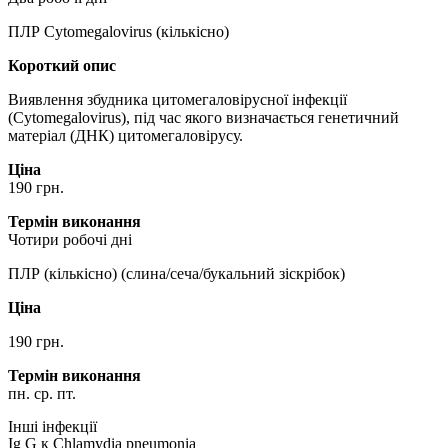
ПЛР Cytomegalovirus (кількісно)
Короткий опис
Виявлення збудника цитомегаловірусної інфекції
(Cytomegalovirus), під час якого визначається генетичний
матеріал (ДНК) цитомегаловірусу.
Ціна
190 грн.
Термін виконання
Чотири робочі дні
ПЛР (кількісно) (слина/сеча/букальний зіскрібок)
Ціна
190 грн.
Термін виконання
пн. ср. пт.
Інші інфекції
Ig G к Chlamydia pneumonia