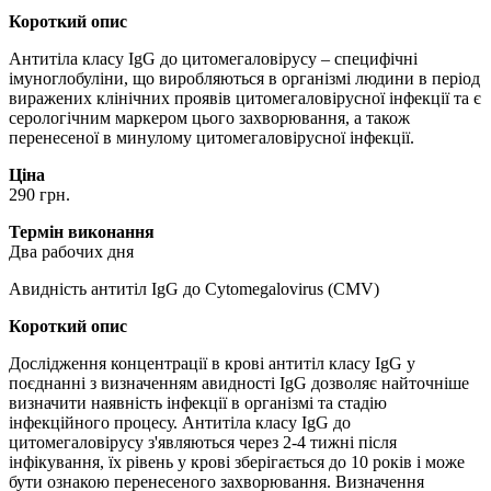
Короткий опис
Антитіла класу IgG до цитомегаловірусу – специфічні
імуноглобуліни, що виробляються в організмі людини в період
виражених клінічних проявів цитомегаловірусної інфекції та є
серологічним маркером цього захворювання, а також
перенесеної в минулому цитомегаловірусної інфекції.
Ціна
290 грн.
Термін виконання
Два рабочих дня
Авидність антитіл IgG до Cytomegalovirus (CMV)
Короткий опис
Дослідження концентрації в крові антитіл класу IgG у
поєднанні з визначенням авидності IgG дозволяє найточніше
визначити наявність інфекції в організмі та стадію
інфекційного процесу. Антитіла класу IgG до
цитомегаловірусу з'являються через 2-4 тижні після
інфікування, їх рівень у крові зберігається до 10 років і може
бути ознакою перенесеного захворювання. Визначення