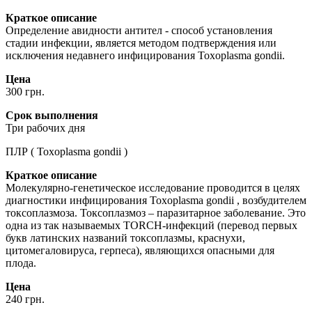
Краткое описание
Определение авидности антител - способ установления
стадии инфекции, является методом подтверждения или
исключения недавнего инфицирования Toxoplasma gondii.
Цена
300 грн.
Срок выполнения
Три рабочих дня
ПЛР ( Toxoplasma gondii )
Краткое описание
Молекулярно-генетическое исследование проводится в целях
диагностики инфицирования Toxoplasma gondii , возбудителем
токсоплазмоза. Токсоплазмоз – паразитарное заболевание. Это
одна из так называемых TORCH-инфекций (перевод первых
букв латинских названий токсоплазмы, краснухи,
цитомегаловируса, герпеса), являющихся опасными для
плода.
Цена
240 грн.