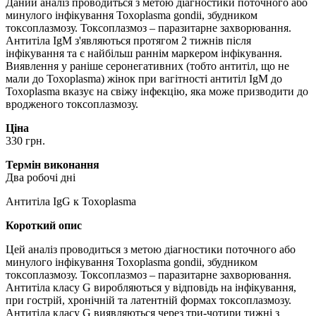
Даний аналіз проводиться з метою діагностики поточного або
минулого інфікування Toxoplasma gondii, збудником
токсоплазмозу. Токсоплазмоз – паразитарне захворювання.
Антитіла IgM з'являються протягом 2 тижнів після
інфікування та є найбільш раннім маркером інфікування.
Виявлення у раніше серонегативних (тобто антитіл, що не
мали до Toxoplasma) жінок при вагітності антитіл IgM до
Toxoplasma вказує на свіжу інфекцію, яка може призводити до
вродженого токсоплазмозу.
Ціна
330 грн.
Термін виконання
Два робочі дні
Антитіла IgG к Toxoplasma
Короткий опис
Цей аналіз проводиться з метою діагностики поточного або
минулого інфікування Toxoplasma gondii, збудником
токсоплазмозу. Токсоплазмоз – паразитарне захворювання.
Антитіла класу G виробляються у відповідь на інфікування,
при гострій, хронічній та латентній формах токсоплазмозу.
Антитіла класу G виявляються через три-чотири тижні з