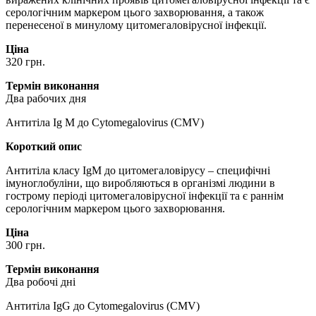
серологічним маркером цього захворювання, а також
перенесеної в минулому цитомегаловірусної інфекції.
Ціна
320 грн.
Термін виконання
Два рабочих дня
Антитіла Ig M до Cytomegalovirus (CMV)
Короткий опис
Антитіла класу IgM до цитомегаловірусу – специфічні
імуноглобуліни, що виробляються в організмі людини в
гострому періоді цитомегаловірусної інфекції та є раннім
серологічним маркером цього захворювання.
Ціна
300 грн.
Термін виконання
Два робочі дні
Антитіла IgG до Cytomegalovirus (CMV)