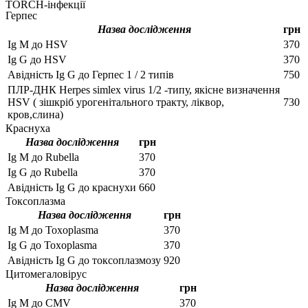
TORCH-інфекції
Герпес
Назва дослідження
грн
Ig М до HSV
370
Ig G до HSV
370
Авідність Ig G до Герпес 1 / 2 типів
750
ПЛР-ДНК Herpes simlex virus 1/2 -типу, якісне визначення
HSV ( зішкріб урогенітального тракту, ліквор,
730
кров,слина)
Краснуха
Назва дослідження
грн
Ig М до Rubella
370
Ig G до Rubella
370
Авідність Ig G до краснухи
660
Токсоплазма
Назва дослідження
грн
Ig М до Toxoplasma
370
Ig G до Toxoplasma
370
Авідність Ig G до токсоплазмозу
920
Цитомегаловірус
Назва дослідження
грн
Ig М до CMV
370