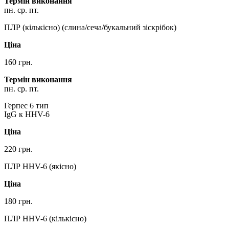
Термін виконання
пн. ср. пт.
ПЛР (кількісно) (слина/сеча/букальний зіскрібок)
Ціна
160 грн.
Термін виконання
пн. ср. пт.
Герпес 6 тип
IgG к HHV-6
Ціна
220 грн.
ПЛР HHV-6 (якісно)
Ціна
180 грн.
ПЛР HHV-6 (кількісно)