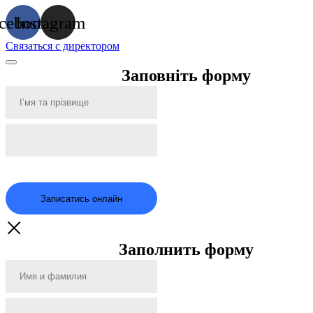
cebook
Instagram
Связаться с директором
Заповніть форму
Записатись онлайн
Заполнить форму