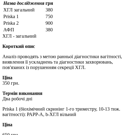
Назва дослідження
грн
ХГЛ загальний
380
Priska 1
750
Priska 2
900
АФП
380
ХГЛ - загальний
Короткий опис
Аналіз проводять з метою ранньої діагностики вагітності,
виявлення її ускладнень та діагностики захворювань,
пов'язаних із порушенням секреції ХГЛ.
Ціна
350 грн.
Термін виконання
Два робочі дні
Priska 1 (біохімічний скринінг 1-го триместру, 10-13 тиж.
вагітності): РАРР-А, b-ХГЛ вільний
Ціна
650 грн.