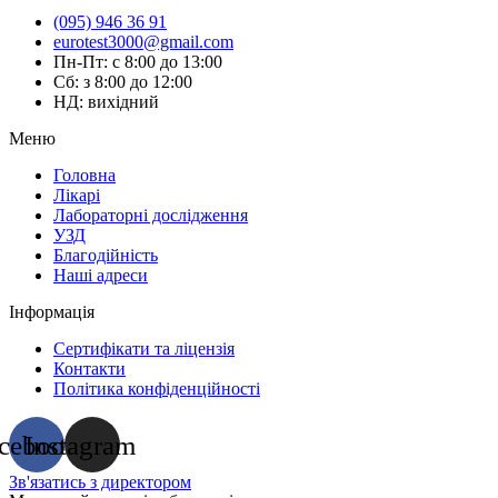
(095) 946 36 91
eurotest3000@gmail.com
Пн-Пт: с 8:00 до 13:00
Сб: з 8:00 до 12:00
НД: вихідний
Меню
Головна
Лікарі
Лабораторні дослідження
УЗД
Благодійність
Наші адреси
Інформація
Сертифікати та ліцензія
Контакти
Політика конфіденційності
cebook
Instagram
Зв'язатись з директором