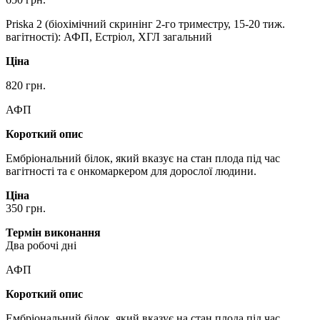
Priska 2 (біохімічний скринінг 2-го триместру, 15-20 тиж.
вагітності): АФП, Естріол, ХГЛ загальний
Ціна
820 грн.
АФП
Короткий опис
Ембріональний білок, який вказує на стан плода під час
вагітності та є онкомаркером для дорослої людини.
Ціна
350 грн.
Термін виконання
Два робочі дні
АФП
Короткий опис
Ембріональний білок, який вказує на стан плода під час