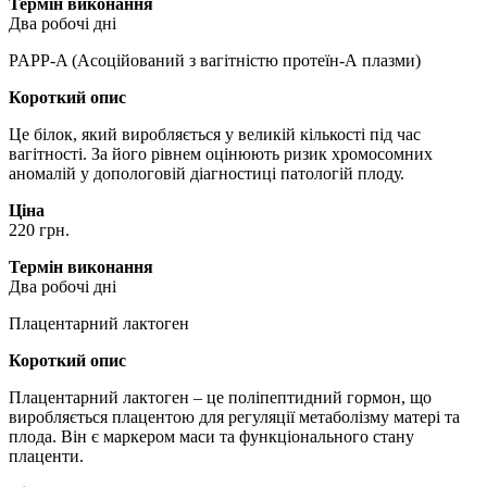
Термін виконання
Два робочі дні
PAPP-A (Асоційований з вагітністю протеїн-А плазми)
Короткий опис
Це білок, який виробляється у великій кількості під час
вагітності. За його рівнем оцінюють ризик хромосомних
аномалій у допологовій діагностиці патологій плоду.
Ціна
220 грн.
Термін виконання
Два робочі дні
Плацентарний лактоген
Короткий опис
Плацентарний лактоген – це поліпептидний гормон, що
виробляється плацентою для регуляції метаболізму матері та
плода. Він є маркером маси та функціонального стану
плаценти.