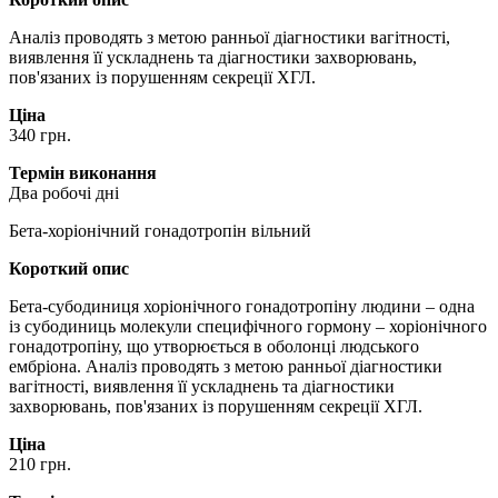
Аналіз проводять з метою ранньої діагностики вагітності,
виявлення її ускладнень та діагностики захворювань,
пов'язаних із порушенням секреції ХГЛ.
Ціна
340 грн.
Термін виконання
Два робочі дні
Бета-хоріонічний гонадотропін вільний
Короткий опис
Бета-субодиниця хоріонічного гонадотропіну людини – одна
із субодиниць молекули специфічного гормону – хоріонічного
гонадотропіну, що утворюється в оболонці людського
ембріона. Аналіз проводять з метою ранньої діагностики
вагітності, виявлення її ускладнень та діагностики
захворювань, пов'язаних із порушенням секреції ХГЛ.
Ціна
210 грн.