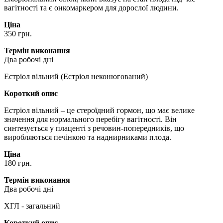
вагітності та є онкомаркером для дорослої людини.
Ціна
350 грн.
Термін виконання
Два робочі дні
Естріол вільний (Естріол неконюгований)
Короткий опис
Естріол вільний – це стероїдний гормон, що має велике
значення для нормального перебігу вагітності. Він
синтезується у плаценті з речовин-попередників, що
виробляються печінкою та наднирниками плода.
Ціна
180 грн.
Термін виконання
Два робочі дні
ХГЛ - загальний
Короткий опис