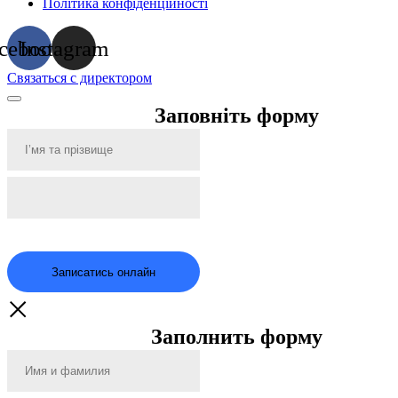
Політика конфіденційності
cebook
Instagram
Связаться с директором
Заповніть форму
Записатись онлайн
Заполнить форму