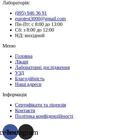
Лабораторія:
(095) 946 36 91
eurotest3000@gmail.com
Пн-Пт: с 8:00 до 13:00
Сб: з 8:00 до 12:00
НД: вихідний
Меню
Головна
Лікарі
Лабораторні дослідження
УЗД
Благодійність
Наші адреси
Інформація
Сертифікати та ліцензія
Контакти
Політика конфіденційності
cebook
Instagram